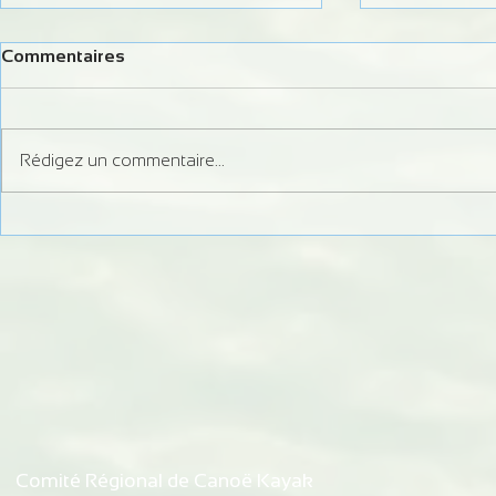
Commentaires
Rédigez un commentaire...
Formation Juge Régional
Information 
Slalom
débits du Do
d'autorisati
de Bremonco
de Vaufrey
Comité Régional de Canoë Kayak