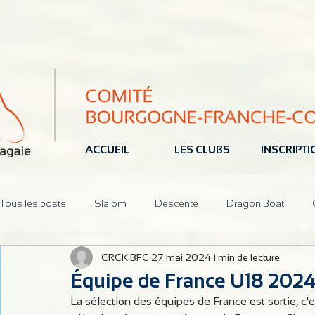
ACCUEIL
LES CLUBS
INSCRIPT
Tous les posts
Slalom
Descente
Dragon Boat
CRCK BFC
27 mai 2024
1 min de lecture
Jeune
Pôle Espoir
Réunions
CoDir
Parten
Équipe de France U18 202
La sélection des équipes de France est sortie, c'es