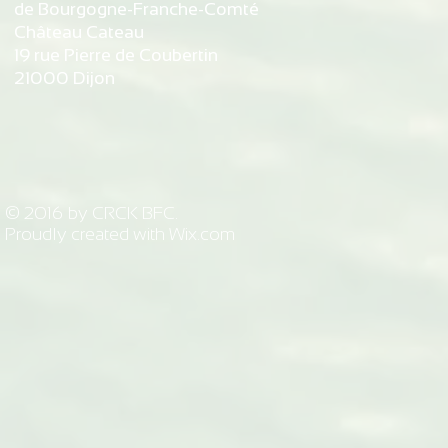
de Bourgogne-Franche-Comté
Château Cateau
19 rue Pierre de Coubertin
21000 Dijon
© 2016 by CRCK BFC.
Proudly created with
Wix.com