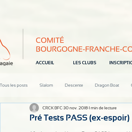
ACCUEIL
LES CLUBS
INSCRIPT
Tous les posts
Slalom
Descente
Dragon Boat
CRCK BFC
30 nov. 2018
1 min de lecture
Jeune
Pôle Espoir
Réunions
CoDir
Parten
Pré Tests PASS (ex-espoir) :