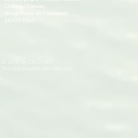
Château Cateau
19 rue Pierre de Coubertin
21000 Dijon
© 2016 by CRCK BFC.
Proudly created with
Wix.com