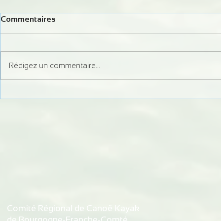
Commentaires
Rédigez un commentaire...
ADMISSION PÔLE ESPOIR
ADMISSION
DE DIJON - SAISON
DE DIJON -
2024/2025
2023/2024
Comité Régional de Canoë Kayak
de Bourgogne-Franche-Comté