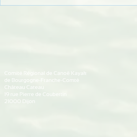
STAGE RÉGIONAL MINIME
Régate Espo
CEL BAYE
Equipe Min
Comité Régional de Canoë Kayak
de Bourgogne-Franche-Comté
Château Cateau
19 rue Pierre de Coubertin
21000 Dijon