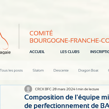
ACCUEIL
LES CLUBS
INSCRIPT
Tous les posts
Slalom
Descente
Dragon Boat
CRCK BFC
28 mars 2024
1 min de lecture
Jeune
Pôle Espoir
Réunions
CoDir
Parten
Composition de l'équipe m
de perfectionnement de B