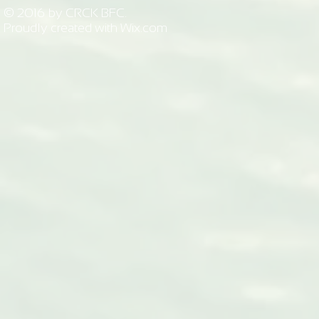
© 2016 by CRCK BFC.
Proudly created with
Wix.com