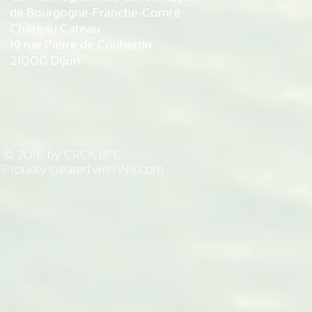
de Bourgogne-Franche-Comté
Château Cateau
19 rue Pierre de Coubertin
21000 Dijon
© 2016 by CRCK BFC.
Proudly created with
Wix.com