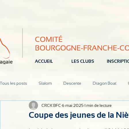
ACCUEIL
LES CLUBS
INSCRIPT
Tous les posts
Slalom
Descente
Dragon Boat
CRCK BFC
6 mai 2025
1 min de lecture
Jeune
Pôle Espoir
Réunions
CoDir
Parten
Coupe des jeunes de la N