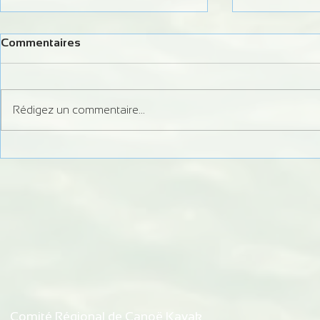
Commentaires
Rédigez un commentaire...
Formation Juge Régional
Information 
Slalom
débits du Do
d'autorisati
de Bremonco
de Vaufrey
Comité Régional de Canoë Kayak