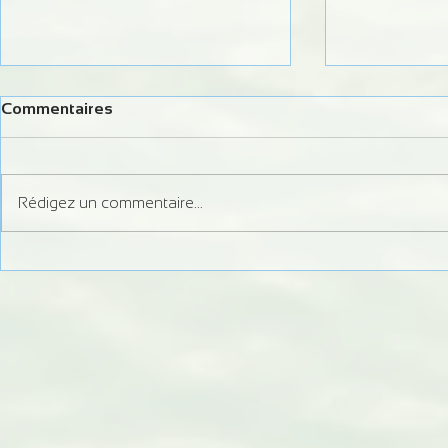
Commentaires
Rédigez un commentaire...
Formation Juge Régional
Information 
Slalom
débits du Do
d'autorisati
de Bremonco
de Vaufrey