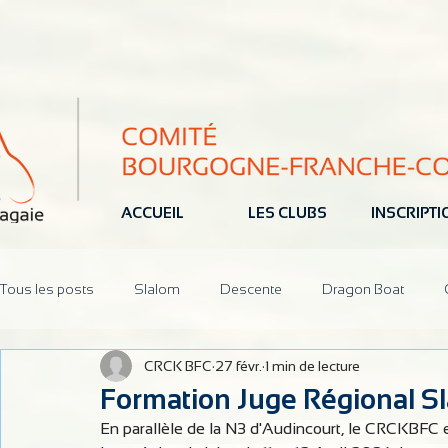
ACCUEIL
LES CLUBS
INSCRIPT
Tous les posts
Slalom
Descente
Dragon Boat
CRCK BFC
27 févr.
1 min de lecture
Jeune
Pôle Espoir
Réunions
CoDir
Parten
Formation Juge Régional S
En parallèle de la N3 d'Audincourt, le CRCKBFC e