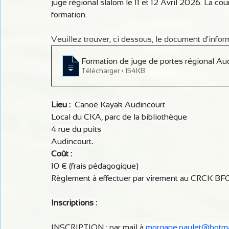
juge régional slalom le 11 et 12 Avril 2026. La cou
formation.
Veuillez trouver, ci dessous, le document d'informat
Formation de juge de portes régional Audi
Télécharger • 154KB
Lieu :
  Canoë Kayak Audincourt
Local du CKA, parc de la bibliothèque
4 rue du puits 
Audincourt
.
Coût :
10 € (frais pédagogique)
Règlement à effectuer par virement au CRCK BFC,
Inscriptions :
INSCRIPTION : par mail à 
morgane.paulet@hotmai