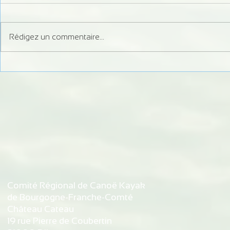
Rédigez un commentaire...
Formation Juge Régional
Information 
Slalom
débits du Do
d'autorisati
de Bremonco
de Vaufrey
Comité Régional de Canoë Kayak
de Bourgogne-Franche-Comté
Château Cateau
19 rue Pierre de Coubertin