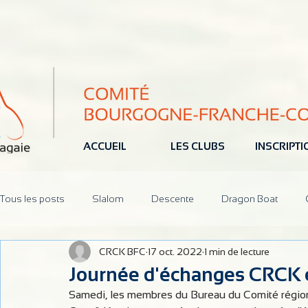
ACCUEIL
LES CLUBS
INSCRIPT
Tous les posts
Slalom
Descente
Dragon Boat
CRCK BFC
17 oct. 2022
1 min de lecture
Jeune
Pôle Espoir
Réunions
CoDir
Parten
Journée d'échanges CRCK
Samedi, les membres du Bureau du Comité région