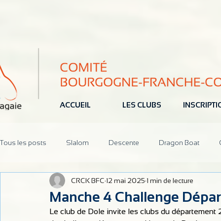
ACCUEIL
LES CLUBS
INSCRIPT
Tous les posts
Slalom
Descente
Dragon Boat
CRCK BFC
12 mai 2025
1 min de lecture
Jeune
Pôle Espoir
Réunions
CoDir
Parten
Manche 4 Challenge Dépar
Le club de Dole invite les clubs du département