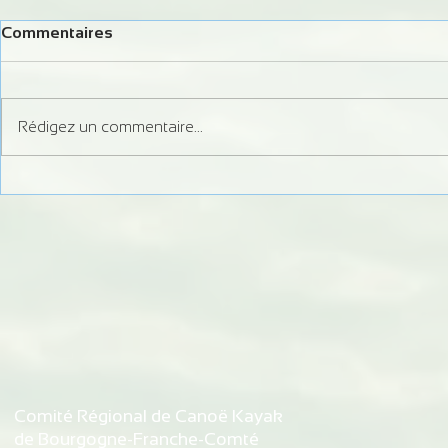
Commentaires
Rédigez un commentaire...
Formation Juge Régional
Information 
Slalom
débits du Do
d'autorisati
de Bremonco
de Vaufrey
Comité Régional de Canoë Kayak
de Bourgogne-Franche-Comté