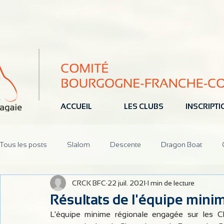
ACCUEIL
LES CLUBS
INSCRIPT
Tous les posts
Slalom
Descente
Dragon Boat
CRCK BFC
22 juil. 2021
1 min de lecture
Jeune
Pôle Espoir
Réunions
CoDir
Parten
Résultats de l'équipe mini
L'équipe minime régionale engagée sur les Ch