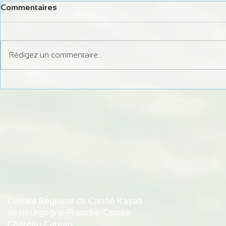
Commentaires
Rédigez un commentaire...
Formation Juge Régional
Information 
Slalom
débits du Do
d'autorisati
de Bremonco
de Vaufrey
Comité Régional de Canoë Kayak
de Bourgogne-Franche-Comté
Château Cateau