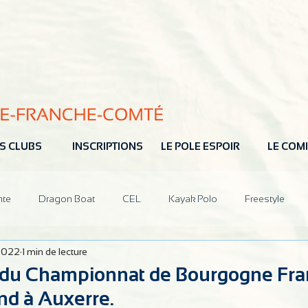
S CLUBS
INSCRIPTIONS
LE POLE ESPOIR
LE COMI
nte
Dragon Boat
CEL
Kayak Polo
Freestyle
 2022
1 min de lecture
ions
CoDir
Partenaires
u Championnat de Bourgogne Fra
d à Auxerre.