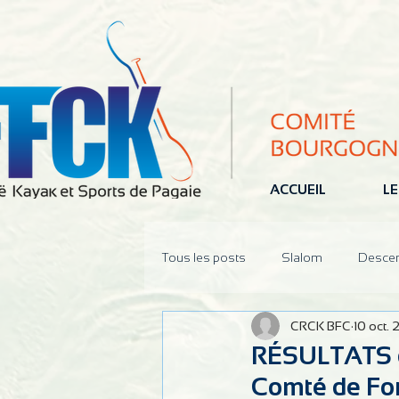
ACCUEIL
LE
Tous les posts
Slalom
Desce
CRCK BFC
10 oct.
Jeune
Pôle Espoir
Réun
RÉSULTATS d
Comté de Fon