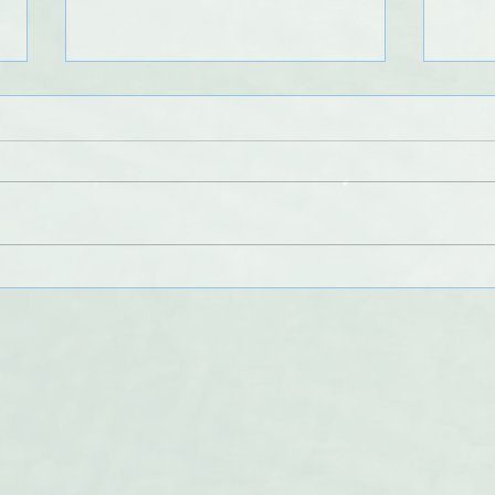
Information : baisse des
IMPORTA
débits du Doubs sous le seuil
inte
d'autorisation de navigation
de Bremoncourt à la retenue
de Vaufrey