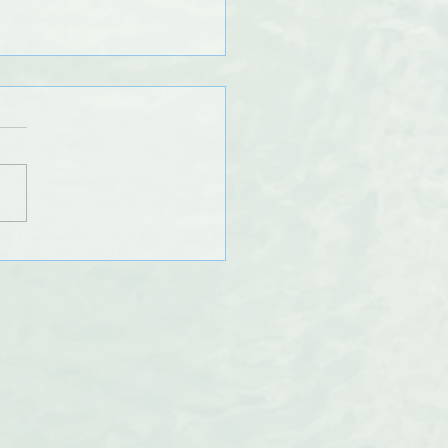
NT : navigation
rdite à Ornans