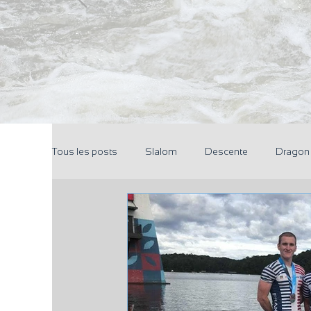
Tous les posts
Slalom
Descente
Dragon
Pôle Espoir
Réunions
CoDir
Parten