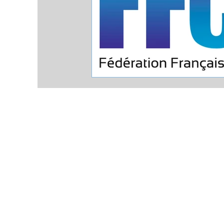
Comité Régional de Canoë Kay
de Bourgogne-Franche-Comté
Château Cateau