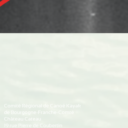
Comité Régional de Canoë Kayak
de Bourgogne-Franche-Comté
Château Cateau
19 rue Pierre de Coubertin