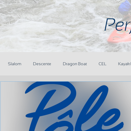
Per
Slalom
Descente
Dragon Boat
CEL
Kayak 
r
Réunions
CoDir
Partenaires