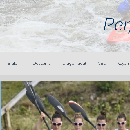
Per
Slalom
Descente
Dragon Boat
CEL
Kayak 
r
Réunions
CoDir
Partenaires