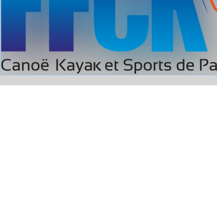
Comité Régional de Canoë Kayak
de Bourgogne-Franche-Comté
Château Cateau