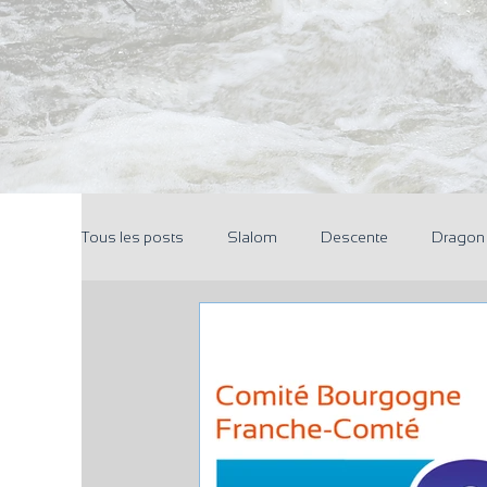
Tous les posts
Slalom
Descente
Dragon
Pôle Espoir
Réunions
CoDir
Parten