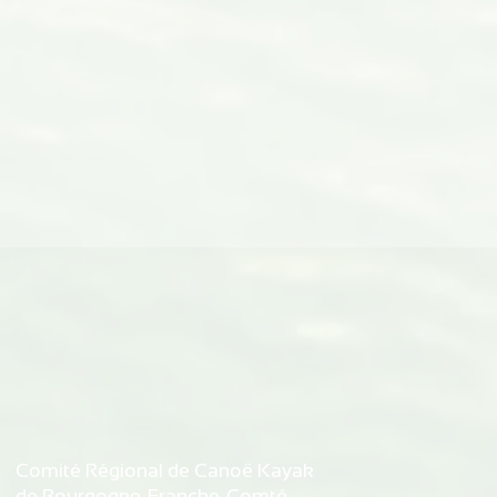
Comité Régional de Canoë Kayak
de Bourgogne-Franche-Comté