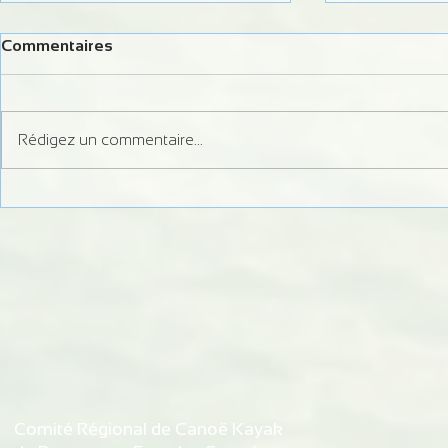
Commentaires
Rédigez un commentaire...
Modification du calendrier
STAGE RÉG
lâchers d'eau 2024 sur le
CEL BAYE
Chalaux
Comité Régional de Canoë Kayak