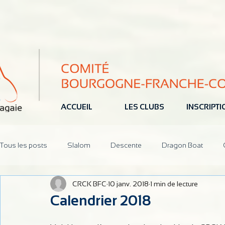
ACCUEIL
LES CLUBS
INSCRIPT
Tous les posts
Slalom
Descente
Dragon Boat
CRCK BFC
10 janv. 2018
1 min de lecture
Jeune
Pôle Espoir
Réunions
CoDir
Parten
Calendrier 2018