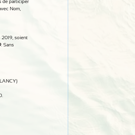
 de participer 
(avec Nom, 
 2019, soient 
9
. Sans 
N LANCY)
0.