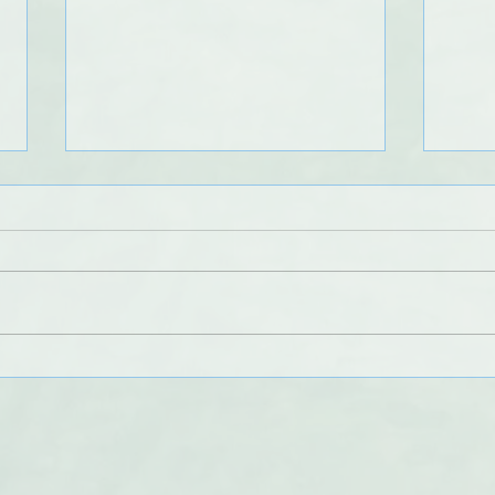
Régate Espoirs/Sélection
Comp
Equipe Minime BFC CEL 2024
mini
stag
de B