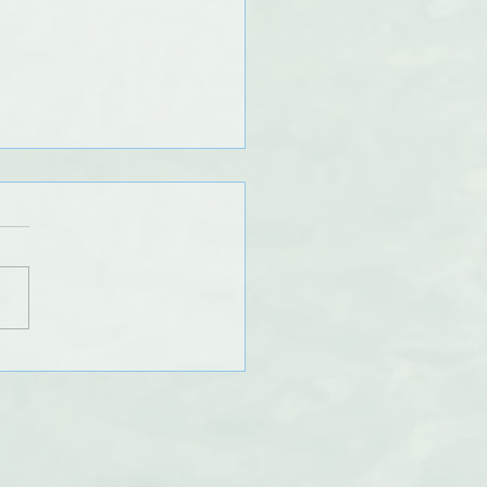
osition de l'équipe
me BFC 2024 pour le
e de perfectionnement
AYE.