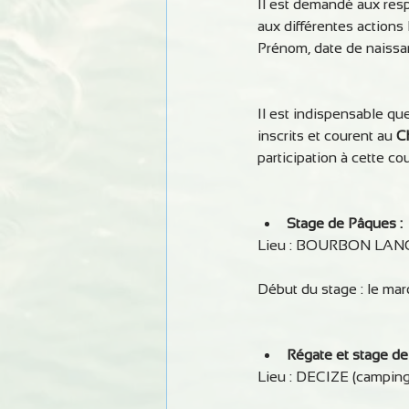
Il est demandé aux resp
aux différentes actions
Prénom, date de naissan
Il est indispensable qu
inscrits et courent au 
C
participation à cette co
Stage de Pâques :
Lieu : BOURBON LANCY
Début du stage : le mard
Régate et stage d
Lieu : DECIZE (camping 