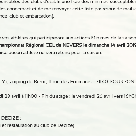
onsables des clubs d’établir une liste des minimes susceptibles
 les concernant et de me renvoyer cette liste par retour de mail 
ce, club et embarcation).
e vos athlètes qui participeront aux actions Minimes de la saison
hampionnat Régional CEL de NEVERS le dimanche 14 avril 201
urse aucun athlète ne sera retenu pour la saison.
 (camping du Breuil, 11 rue des Eurimants - 71140 BOURBO
i 23 avril à 11h00 - Fin du stage : le vendredi 26 avril vers 16h0
e DECIZE :
et restauration au club de Decize)