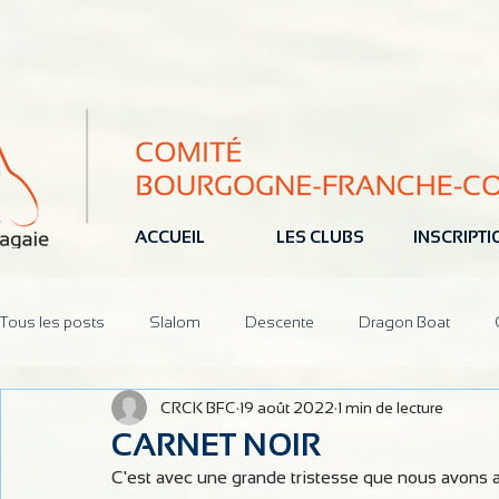
ACCUEIL
LES CLUBS
INSCRIPT
Tous les posts
Slalom
Descente
Dragon Boat
CRCK BFC
19 août 2022
1 min de lecture
Jeune
Pôle Espoir
Réunions
CoDir
Parten
CARNET NOIR
C'est avec une grande tristesse que nous avons a