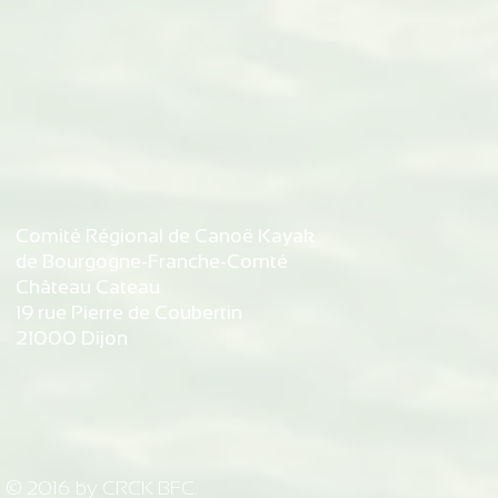
Slalom
débits du Do
d'autorisati
de Bremonco
de Vaufrey
Comité Régional de Canoë Kayak
de Bourgogne-Franche-Comté
Château Cateau
19 rue Pierre de Coubertin
21000 Dijon
© 2016 by CRCK BFC.