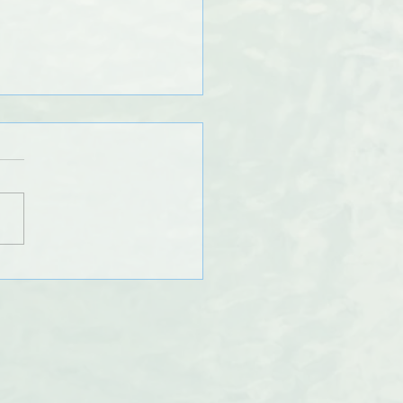
NT : navigation
rdite à Ornans