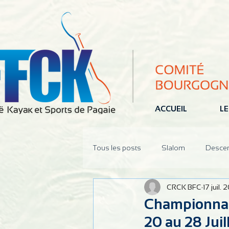
ACCUEIL
LE
Tous les posts
Slalom
Desce
CRCK BFC
17 juil. 
Jeune
Pôle Espoir
Réun
Championnats
20 au 28 Juil