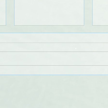
Information : baisse des
IMPORTA
débits du Doubs sous le seuil
inte
d'autorisation de navigation
de Bremoncourt à la retenue
de Vaufrey