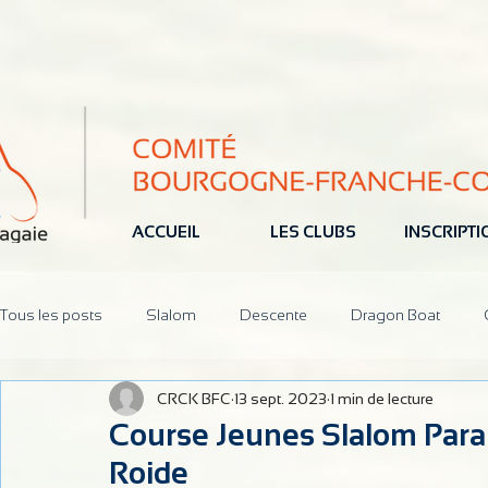
ACCUEIL
LES CLUBS
INSCRIPT
Tous les posts
Slalom
Descente
Dragon Boat
CRCK BFC
13 sept. 2023
1 min de lecture
Jeune
Pôle Espoir
Réunions
CoDir
Parten
Course Jeunes Slalom Para
Roide