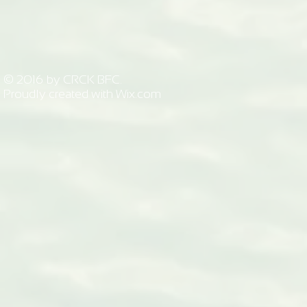
© 2016 by CRCK BFC.
Proudly created with
Wix.com