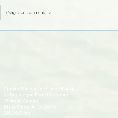
Rédigez un commentaire...
Formation Juge Régional
Information 
Slalom
débits du Do
d'autorisati
de Bremonco
de Vaufrey
Comité Régional de Canoë Kayak
de Bourgogne-Franche-Comté
Château Cateau
19 rue Pierre de Coubertin
21000 Dijon