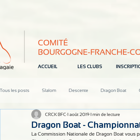
ACCUEIL
LES CLUBS
INSCRIPT
Tous les posts
Slalom
Descente
Dragon Boat
CRCK BFC
1 août 2019
1 min de lecture
Jeune
Pôle Espoir
Réunions
CoDir
Parten
Dragon Boat - Championnat
La Commission Nationale de Dragon Boat vous pr