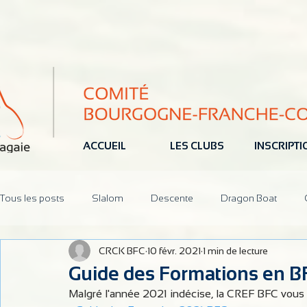
ACCUEIL
LES CLUBS
INSCRIPT
Tous les posts
Slalom
Descente
Dragon Boat
CRCK BFC
10 févr. 2021
1 min de lecture
Jeune
Pôle Espoir
Réunions
CoDir
Parten
Guide des Formations en B
Malgré l'année 2021 indécise, la CREF BFC vous 