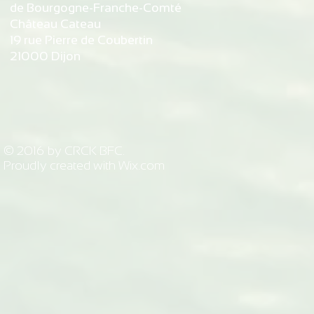
de Bourgogne-Franche-Comté
Château Cateau
19 rue Pierre de Coubertin
21000 Dijon
© 2016 by CRCK BFC.
Proudly created with
Wix.com