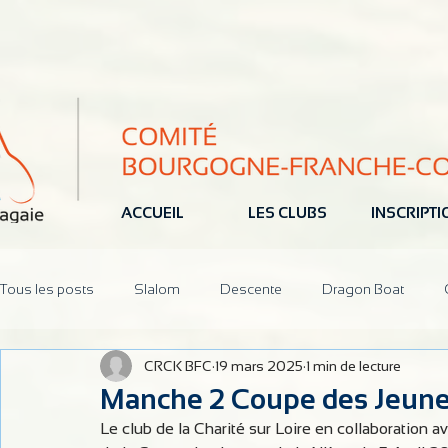
ACCUEIL
LES CLUBS
INSCRIPT
Tous les posts
Slalom
Descente
Dragon Boat
CRCK BFC
19 mars 2025
1 min de lecture
Jeune
Pôle Espoir
Réunions
CoDir
Parten
Manche 2 Coupe des Jeun
Le club de la Charité sur Loire en collaboration