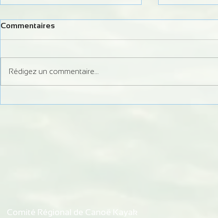
Commentaires
Rédigez un commentaire...
Formation Juge Régional
Information 
Slalom
débits du Do
d'autorisati
de Bremonco
de Vaufrey
Comité Régional de Canoë Kayak