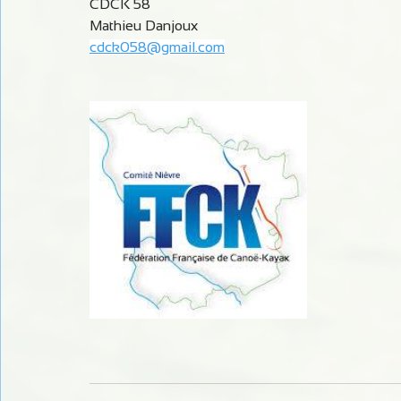
CDCK 58
Mathieu Danjoux
cdck058@gmail.com