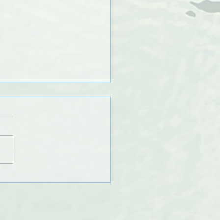
te Espoirs/Sélection
pe Minime BFC CEL 2024