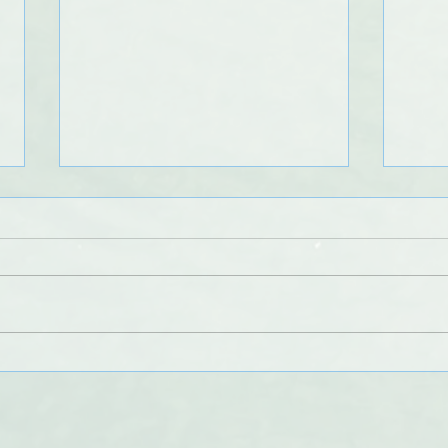
STAGE RÉGIONAL MINIME
Réga
CEL BAYE
Equi