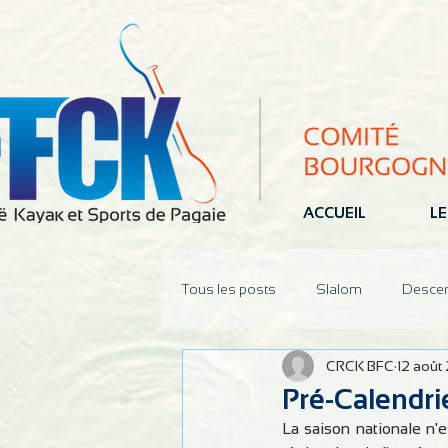
ACCUEIL
LE
Tous les posts
Slalom
Desce
CRCK BFC
12 août
Jeune
Pôle Espoir
Réun
Pré-Calendri
La saison nationale n'e