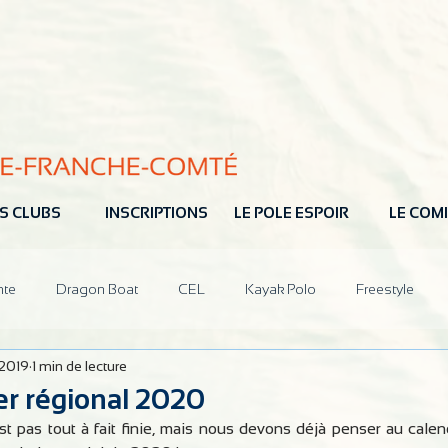
S CLUBS
INSCRIPTIONS
LE POLE ESPOIR
LE COMI
nte
Dragon Boat
CEL
Kayak Polo
Freestyle
 2019
1 min de lecture
ions
CoDir
Partenaires
er régional 2020
st pas tout à fait finie, mais nous devons déjà penser au calend