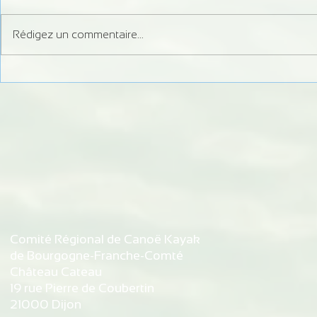
Rédigez un commentaire...
Formation Juge Régional
Information 
Slalom
débits du Do
d'autorisati
de Bremonco
de Vaufrey
Comité Régional de Canoë Kayak
de Bourgogne-Franche-Comté
Château Cateau
19 rue Pierre de Coubertin
21000 Dijon