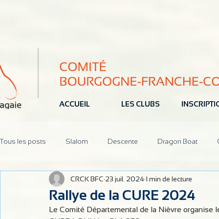
ACCUEIL
LES CLUBS
INSCRIPT
Tous les posts
Slalom
Descente
Dragon Boat
CRCK BFC
23 juil. 2024
1 min de lecture
Jeune
Pôle Espoir
Réunions
CoDir
Parten
Rallye de la CURE 2024
Le Comité Départemental de la Nièvre organise le