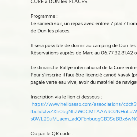
CURE à DUN les PLACES.
Programme :
Le samedi soir, un repas avec entrée / plat / from
de Dun les places.
Il sera possible de dormir au camping de Dun les 
Réservations auprès de Marc au 06.77.32.81.42 ou
Le dimanche Rallye international de la Cure entre
Pour s'inscrire il faut être licencié canoë kayak (p
pagaie verte eau vive, avoir du matériel de naviga
Inscription via le lien ci dessous :
https://www.helloasso.com/associations/cdck5
fbclid=IwZXh0bgNhZW0CMTAAAR02NHuLuWY
s8WL2SuM_aem_adQFbnbuqgGB3SeBBx6wN
Ou par le QR code :